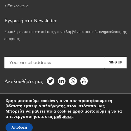
Επικοινωνία
Εγγραφή στο Νewsletter
Συμπληρώστε το e-mail σας για να λαμβάνετε τακτικές ενημερώσεις της
εταιρείας
Ακολουθήστε μας
Χρησιμοποιούμε cookies για να σας προσφέρουμε τη
βέλτιστη εμπειρία πλοήγησης στον ιστότοπό μας.
Copyright © 2018-2023 N.FEIZIDIS OE. All Rights Reserved.
Μπορείτε να μάθετε ποια cookies χρησιμοποιούμε ή να τα
απενεργοποιήσετε στις
ρυθμίσεις
.
A
REBRAND Consulting Production
Αποδοχή